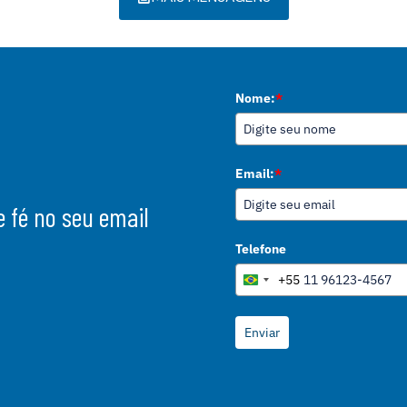
Nome:
*
Email:
*
 fé no seu email
Telefone
+55
B
r
a
Enviar
z
i
l
+