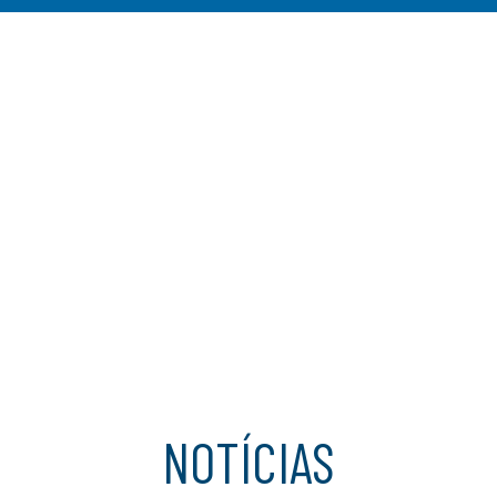
5
5
NOTÍCIAS