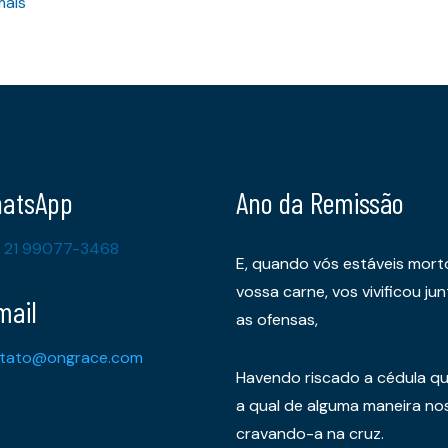
mais
atsApp
Ano da Remissão
 21 99077-3468
E, quando vós estáveis mort
vossa carne, vos vivificou 
mail
as ofensas,
tato@ongrace.com
Havendo riscado a cédula qu
a qual de alguma maneira nos 
cravando-a na cruz.