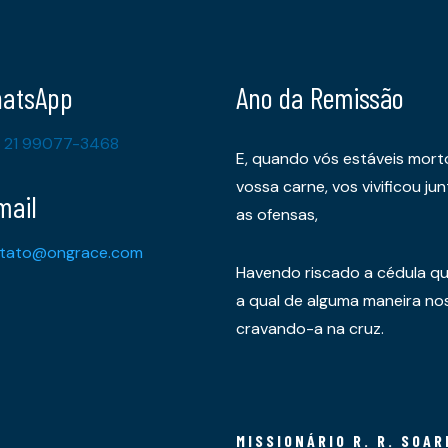
atsApp
Ano da Remissão
 21 99077-3468
E, quando vós estáveis mort
vossa carne, vos vivificou 
mail
as ofensas,
tato@ongrace.com
Havendo riscado a cédula qu
a qual de alguma maneira nos 
cravando-a na cruz.
MISSIONÁRIO R. R. SOAR