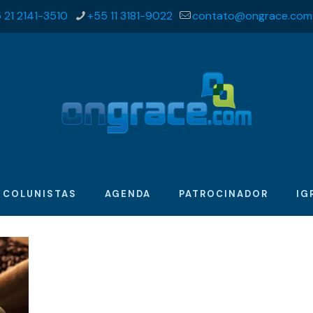
 21 2141-3510
+55 11 3181-9022
contato@ongrace.com
COLUNISTAS
AGENDA
PATROCINADOR
IG