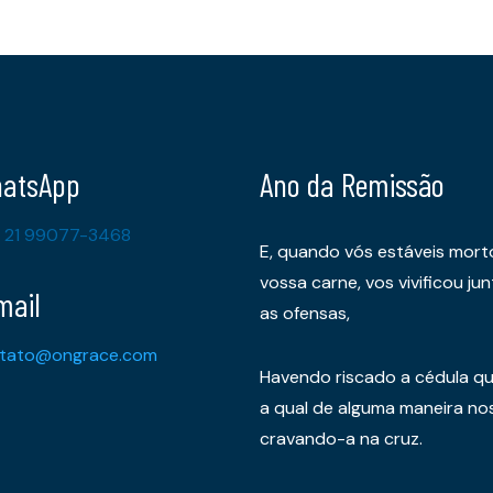
atsApp
Ano da Remissão
 21 99077-3468
E, quando vós estáveis mort
vossa carne, vos vivificou 
mail
as ofensas,
tato@ongrace.com
Havendo riscado a cédula qu
a qual de alguma maneira nos 
cravando-a na cruz.