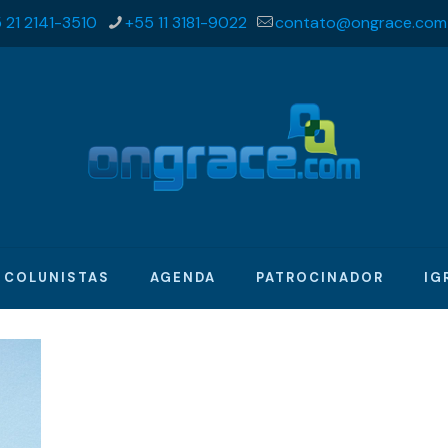
 21 2141-3510
+55 11 3181-9022
contato@ongrace.com
COLUNISTAS
AGENDA
PATROCINADOR
IG