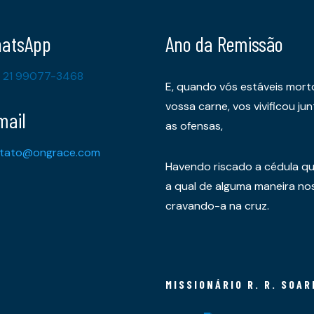
atsApp
Ano da Remissão
 21 99077-3468
E, quando vós estáveis mort
vossa carne, vos vivificou 
mail
as ofensas,
tato@ongrace.com
Havendo riscado a cédula qu
a qual de alguma maneira nos 
cravando-a na cruz.
MISSIONÁRIO R. R. SOAR