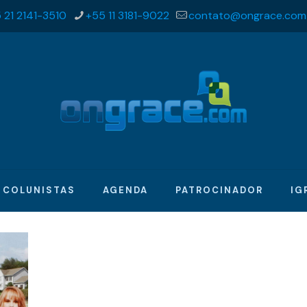
 21 2141-3510
+55 11 3181-9022
contato@ongrace.com
COLUNISTAS
AGENDA
PATROCINADOR
IG