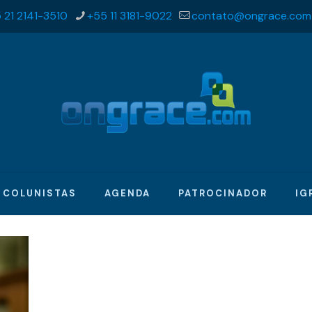
 21 2141-3510
+55 11 3181-9022
contato@ongrace.com
COLUNISTAS
AGENDA
PATROCINADOR
IG