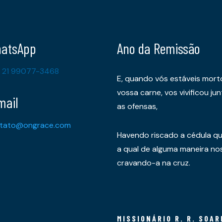
atsApp
Ano da Remissão
 21 99077-3468
E, quando vós estáveis mort
vossa carne, vos vivificou 
mail
as ofensas,
tato@ongrace.com
Havendo riscado a cédula qu
a qual de alguma maneira nos 
cravando-a na cruz.
MISSIONÁRIO R. R. SOAR