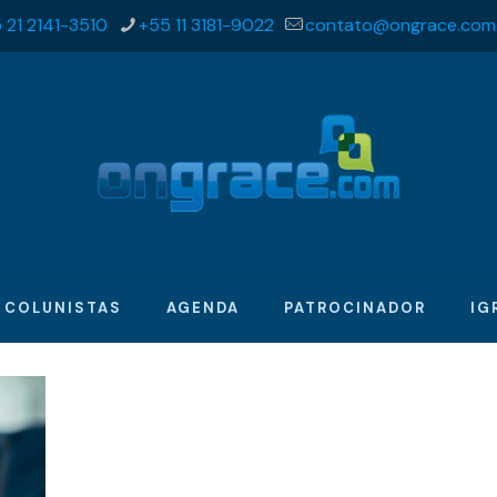
 21 2141-3510
+55 11 3181-9022
contato@ongrace.com
COLUNISTAS
AGENDA
PATROCINADOR
IG