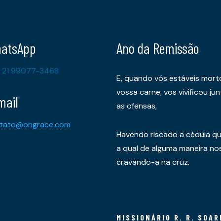
atsApp
Ano da Remissão
 21 99077-3468
E, quando vós estáveis mort
vossa carne, vos vivificou 
mail
as ofensas,
tato@ongrace.com
Havendo riscado a cédula qu
a qual de alguma maneira nos 
cravando-a na cruz.
MISSIONÁRIO R. R. SOAR