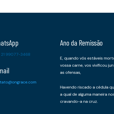
atsApp
Ano da Remissão
 21 99077-3468
E, quando vós estáveis mort
vossa carne, vos vivificou 
mail
as ofensas,
tato@ongrace.com
Havendo riscado a cédula qu
a qual de alguma maneira nos 
cravando-a na cruz.