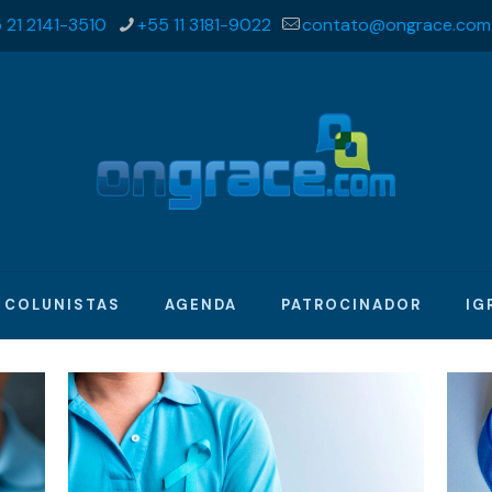
 21 2141-3510
+55 11 3181-9022
contato@ongrace.com
COLUNISTAS
AGENDA
PATROCINADOR
IG