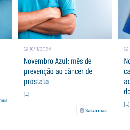
18/11/2024
Novembro Azul: mês de
N
prevenção ao câncer de
c
próstata
a
d
[…]
mais
[…]
Saiba mais