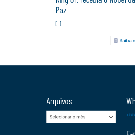
Paz
[…]
Saiba 
Arquivos
Wh
Arquivos
+55
E-