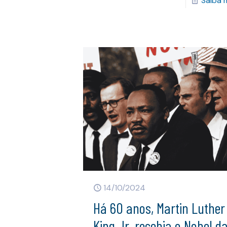
Saiba 
14/10/2024
Há 60 anos, Martin Luther
King Jr. recebia o Nobel d