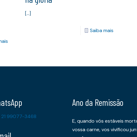
[…]
Saiba mais
mais
atsApp
Ano da Remissão
 21 99077-3468
E, quando vós estáveis mort
vossa carne, vos vivificou 
mail