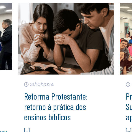
31/10/2024
Reforma Protestante:
P
retorno à prática dos
S
ensinos bíblicos
ap
[…]
[…]