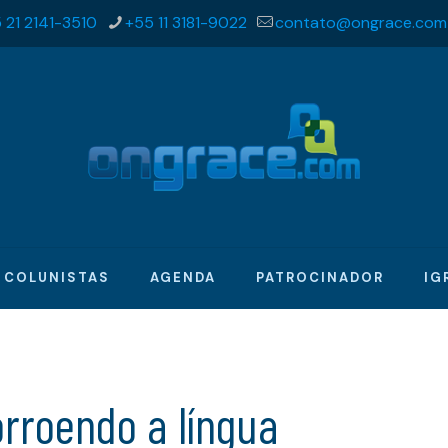
 21 2141-3510
+55 11 3181-9022
contato@ongrace.com
COLUNISTAS
AGENDA
PATROCINADOR
IG
rroendo a língua