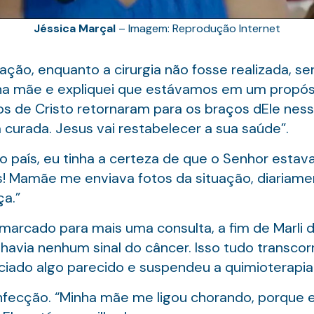
Jéssica Marçal
– Imagem: Reprodução Internet
ção, enquanto a cirurgia não fosse realizada, seri
nha mãe e expliquei que estávamos em um propósi
os de Cristo retornaram para os braços dEle nes
á curada. Jesus vai restabelecer a sua saúde”.
país, eu tinha a certeza de que o Senhor estava
Mamãe me enviava fotos da situação, diariamente
ça.”
marcado para mais uma consulta, a fim de Marli da
havia nenhum sinal do câncer. Isso tudo transcor
iado algo parecido e suspendeu a quimioterapia e 
ecção. “Minha mãe me ligou chorando, porque e