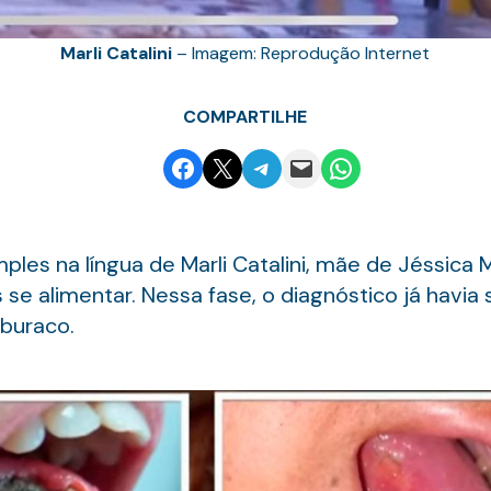
Marli Catalini
– Imagem: Reprodução Internet
COMPARTILHE
Share on Facebook
Email this Page
Share on Telegram
Email this Page
Share on WhatsApp
les na língua de Marli Catalini, mãe de Jéssica Ma
se alimentar. Nessa fase, o diagnóstico já havia
buraco.