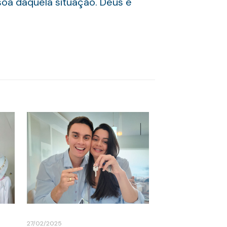
oa daquela situação. Deus é
27/02/2025