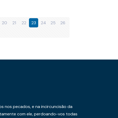
20
21
22
23
24
25
26
os nos pecados, e na incircuncisão da
juntamente com ele, perdoando-vos todas