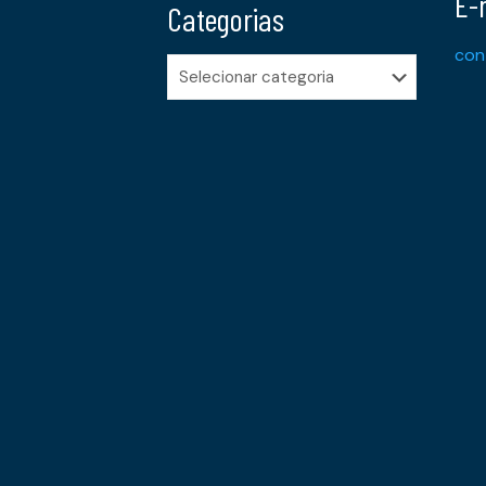
E-
Categorias
con
Categorias