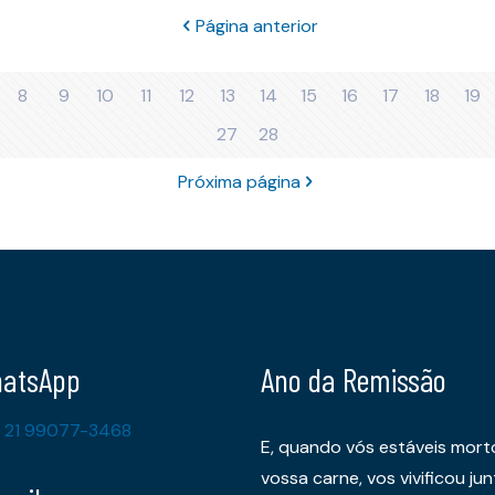
Página anterior
8
9
10
11
12
13
14
15
16
17
18
19
27
28
Próxima página
atsApp
Ano da Remissão
 21 99077-3468
E, quando vós estáveis mort
vossa carne, vos vivificou 