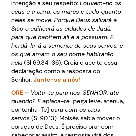
intenção a seu respeito:
Louvem-no os
céus e a terra, os mares e tudo quanto
neles se move. Porque Deus salvará a
Sião e edificará as cidades de Judá,
para que habitem ali e a possuam. E
herdá-la-á a semente de seus servos, e
os que amam o seu nome habitarão
nela
(Sl 69.34-36). Creia e aceite essa
declaração como a resposta do
Senhor.
Junte-se a nós!
ORE –
Volta-te para nós, SENHOR; até
quando? E aplaca-te
[pega leve, atenua,
contenha-Te]
para com os teus
servos
(Sl 90.13). Moisés sabia mover o
coração de Deus. É preciso orar com
sabedoria; assim, a resposta virá dos