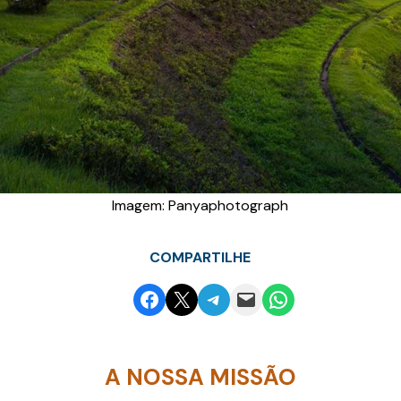
Imagem: Panyaphotograph
COMPARTILHE
Share on Facebook
Email this Page
Share on Telegram
Email this Page
Share on WhatsApp
A NOSSA MISSÃO