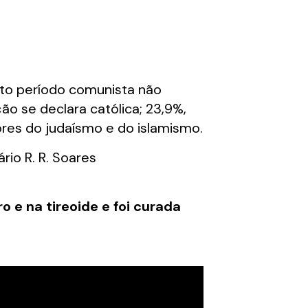
rto período comunista não
o se declara católica; 23,9%,
ores do judaísmo e do islamismo.
io R. R. Soares
 e na tireoide e foi curada