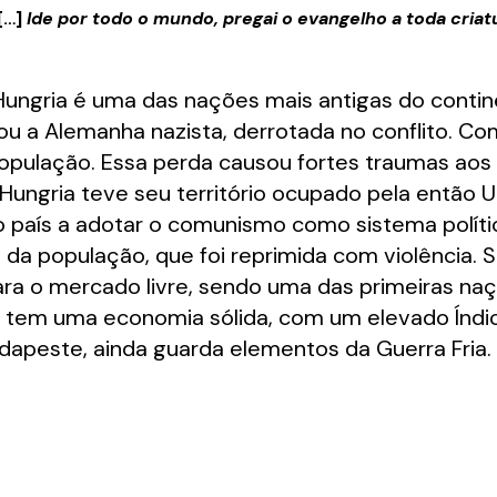
[…]
Ide por todo o mundo, pregai o evangelho a toda criat
 Hungria é uma das nações mais antigas do conti
iou a Alemanha nazista, derrotada no conflito. 
 população. Essa perda causou fortes traumas ao
a Hungria teve seu território ocupado pela então U
 o país a adotar o comunismo como sistema polít
e da população, que foi reprimida com violência.
ra o mercado livre, sendo uma das primeiras naç
aís tem uma economia sólida, com um elevado Ín
Budapeste, ainda guarda elementos da Guerra Fria.