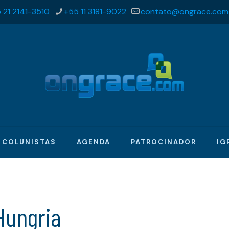
 21 2141-3510
+55 11 3181-9022
contato@ongrace.com
COLUNISTAS
AGENDA
PATROCINADOR
IG
Hungria