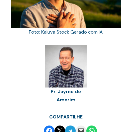
Foto: Kaluya Stock Gerado com IA
Pr. Jayme de
Amorim
COMPARTILHE
Share on Facebook
Email this Page
Share on Telegram
Email this Page
Share on WhatsApp