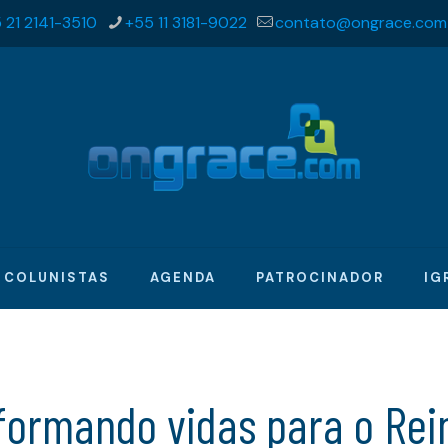
 21 2141-3510
+55 11 3181-9022
contato@ongrace.com
COLUNISTAS
AGENDA
PATROCINADOR
IG
formando vidas para o Rei