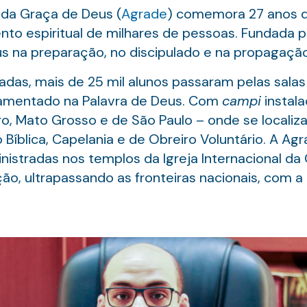
da Graça de Deus (
Agrade
) comemora 27 anos d
o espiritual de milhares de pessoas. Fundada pel
s na preparação, no discipulado e na propagaçã
das, mais de 25 mil alunos passaram pelas salas
damentado na Palavra de Deus. Com
campi
instal
iro, Mato Grosso e de São Paulo – onde se localiza
íblica, Capelania e de Obreiro Voluntário. A Ag
inistradas nos templos da Igreja Internacional da
ção, ultrapassando as fronteiras nacionais, com 