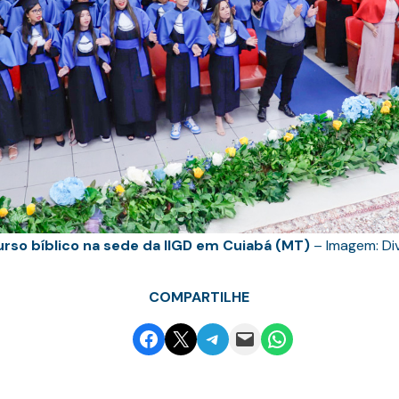
rso bíblico na sede da IIGD em Cuiabá (MT)
– Imagem: Di
COMPARTILHE
Share on Facebook
Email this Page
Share on Telegram
Email this Page
Share on WhatsApp