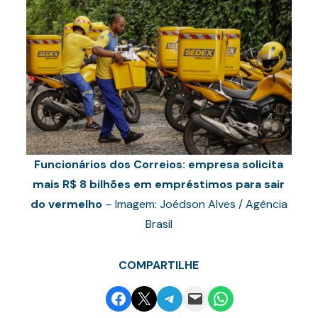
Funcionários dos Correios: empresa solicita
mais R$ 8 bilhões em empréstimos para sair
do vermelho
– Imagem: Joédson Alves / Agência
Brasil
COMPARTILHE
Share on Facebook
Email this Page
Share on Telegram
Email this Page
Share on WhatsApp