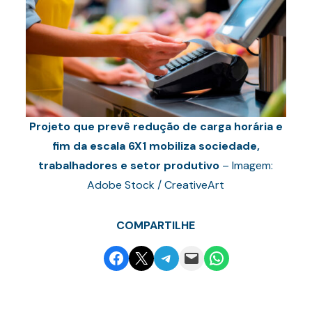
Projeto que prevê redução de carga horária e
fim da escala 6X1 mobiliza sociedade,
trabalhadores e setor produtivo
– Imagem:
Adobe Stock / CreativeArt
COMPARTILHE
Share on Facebook
Email this Page
Share on Telegram
Email this Page
Share on WhatsApp