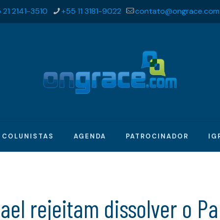
 21 2141-3510
+55 11 3181-9022
contato@ongrace.com
COLUNISTAS
AGENDA
PATROCINADOR
IG
ael rejeitam dissolver o P