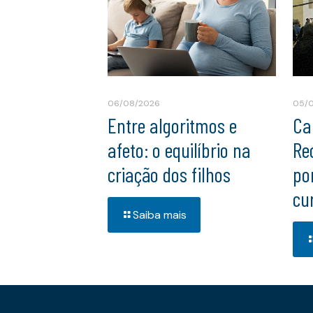
06/08/2026
05/
Entre algoritmos e
Ca
afeto: o equilíbrio na
Re
criação dos filhos
po
cu
Saiba mais