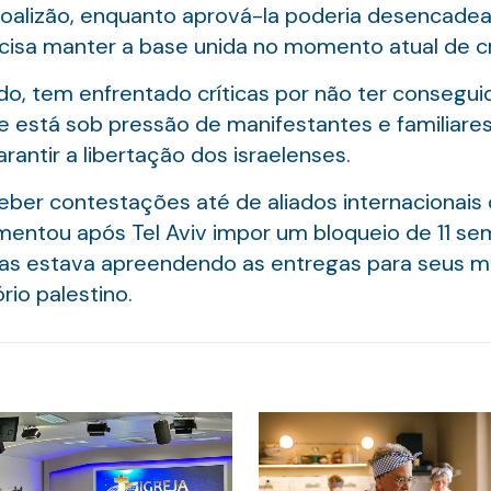
coalizão, enquanto aprová-la poderia desencadea
sa manter a base unida no momento atual de cr
o, tem enfrentado críticas por não ter conseguid
está sob pressão de manifestantes e familiare
rantir a libertação dos israelenses.
ber contestações até de aliados internacionais
entou após Tel Aviv impor um bloqueio de 11 se
amas estava apreendendo as entregas para seus 
rio palestino.