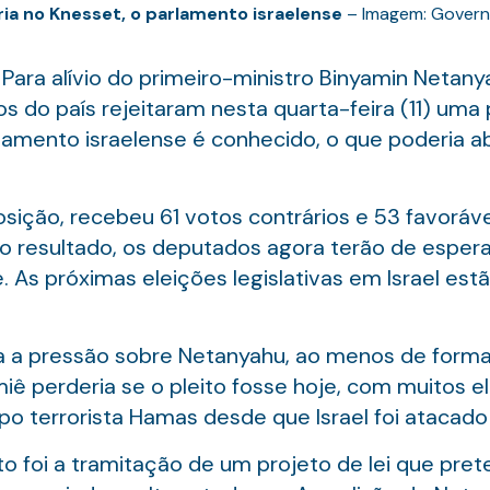
ória no Knesset, o parlamento israelense
– Imagem: Govern
ara alívio do primeiro-ministro Binyamin Netany
os do país rejeitaram nesta quarta-feira (11) uma
lamento israelense é conhecido, o que poderia ab
sição, recebeu 61 votos contrários e 53 favoráv
o resultado, os deputados agora terão de esper
e. As próximas eleições legislativas em Israel e
 a pressão sobre Netanyahu, ao menos de forma
ê perderia se o pleito fosse hoje, com muitos ele
po terrorista Hamas desde que Israel foi atacad
to foi a tramitação de um projeto de lei que pr