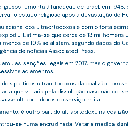
eligiosos remonta à fundação de Israel, em 1948,
rvar o estudo religioso após a devastação do Ho
lacional dos ultraortodoxos e com o fortalecimen
 explodiu. Estima-se que cerca de 13 mil homens
s menos de 10% se alistam, segundo dados do Co
ência de notícias Associated Press.
larou as isenções ilegais em 2017, mas o govern
cessivos adiamentos.
 dois partidos ultraortodoxos da coalizão com s
uarta que votaria pela dissolução caso não cons
sse ultraortodoxos do serviço militar.
amento, é outro partido ultraortodoxo na coalizã
trou-se numa encruzilhada. Vetar a medida signif