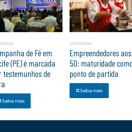
08/2026
05/08/2026
mpanha de Fé em
Empreendedores aos
cife (PE) é marcada
50: maturidade com
r testemunhos de
ponto de partida
ra
Saiba mais
Saiba mais