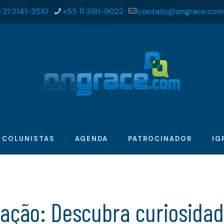
 21 2141-3510
+55 11 3181-9022
contato@ongrace.com
COLUNISTAS
AGENDA
PATROCINADOR
IG
ção: Descubra curiosidade