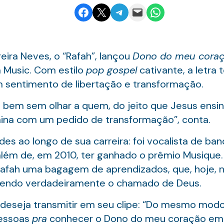
Share on Facebook
Email this Page
Share on Telegram
Email this Page
Share on WhatsApp
reira Neves, o “Rafah”, lançou
Dono do meu cora
 Music. Com estilo
pop gospel
cativante, a letra 
 sentimento de libertação e transformação.
o bem sem olhar a quem, do jeito que Jesus ens
ina com um pedido de transformação”, conta.
des ao longo de sua carreira: foi vocalista de ba
 além de, em 2010, ter ganhado o prêmio Musique.
afah uma bagagem de aprendizados, que, hoje, na
ivendo verdadeiramente o chamado de Deus.
deseja transmitir em seu clipe: “Do mesmo modo
pessoas
pra
conhecer o Dono do meu coração em 