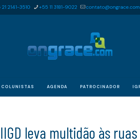
 21 2141-3510
+55 11 3181-9022
contato@ongrace.com
COLUNISTAS
AGENDA
PATROCINADOR
IG
 IIGD leva multidão às ruas