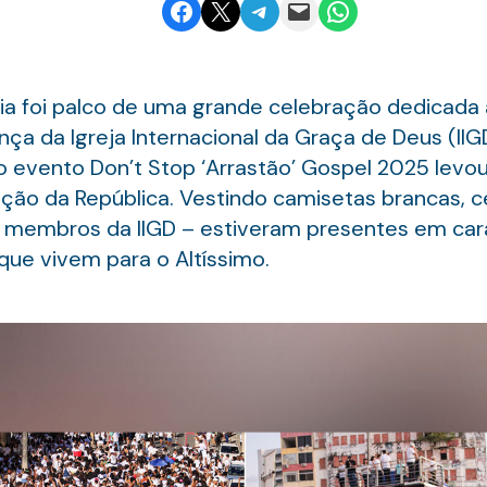
Share on Facebook
Email this Page
Share on Telegram
Email this Page
Share on WhatsApp
hia foi palco de uma grande celebração dedicada
ça da Igreja Internacional da Graça de Deus (II
o evento Don’t Stop ‘Arrastão’ Gospel 2025 levo
ção da República. Vestindo camisetas brancas, c
s e membros da IIGD – estiveram presentes em c
que vivem para o Altíssimo.