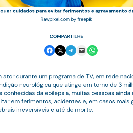
requer cuidados para evitar ferimentos e agravamento d
Rawpixel.com by freepik
COMPARTILHE
Share on Facebook
Email this Page
Share on Telegram
Email this Page
Share on WhatsApp
um ator durante um programa de TV, em rede nacio
dição neurológica que atinge em torno de 3 milh
 conhecidas da epilepsia, muitas pessoas ainda
ltar em ferimentos, acidentes e, em casos mais 
rais irreversíveis e até de morte.