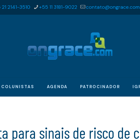
 21 2141-3510
+55 11 3181-9022
contato@ongrace.com
COLUNISTAS
AGENDA
PATROCINADOR
IG
rta para sinais de risco de