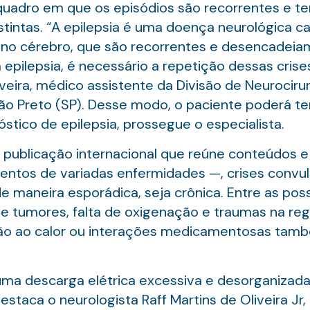
quadro em que os episódios são recorrentes e te
stintas. “A epilepsia é uma doença neurológica c
 no cérebro, que são recorrentes e desencadeiam 
pilepsia, é necessário a repetição dessas crises”
veira, médico assistente da Divisão de Neurocirur
ão Preto (SP). Desse modo, o paciente poderá ter
stico de epilepsia, prossegue o especialista.
ublicação internacional que reúne conteúdos e
mentos de variadas enfermidades —, crises conv
e maneira esporádica, seja crônica. Entre as pos
 e tumores, falta de oxigenação e traumas na reg
ão ao calor ou interações medicamentosas tam
uma descarga elétrica excessiva e desorganizada
estaca o neurologista Raff Martins de Oliveira Jr