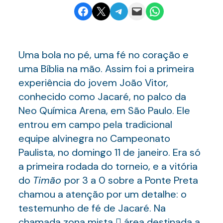
Share on Facebook
Email this Page
Share on Telegram
Email this Page
Share on WhatsApp
Uma bola no pé, uma fé no coração e
uma Bíblia na mão. Assim foi a primeira
experiência do jovem João Vitor,
conhecido como Jacaré, no palco da
Neo Química Arena, em São Paulo. Ele
entrou em campo pela tradicional
equipe alvinegra no Campeonato
Paulista, no domingo 11 de janeiro. Era só
a primeira rodada do torneio, e a vitória
do
Timão
por 3 a 0 sobre a Ponte Preta
chamou a atenção por um detalhe: o
testemunho de fé de Jacaré. Na
chamada zona mista  área destinada a