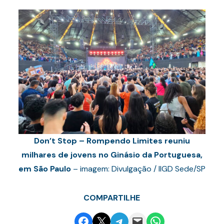
Don’t Stop – Rompendo Limites reuniu
milhares de jovens no Ginásio da Portuguesa,
em São Paulo
– imagem: Divulgação / IIGD Sede/SP
COMPARTILHE
Share on Facebook
Email this Page
Share on Telegram
Email this Page
Share on WhatsApp