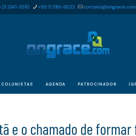
 21 2141-3510
+55 11 3181-9022
contato@ongrace.com
COLUNISTAS
AGENDA
PATROCINADOR
IG
tã e o chamado de formar 