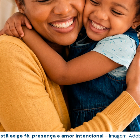
stã exige fé, presença e amor intencional
– Imagem: Adob