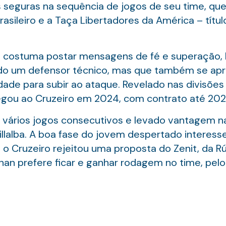
seguras na sequência de jogos de seu time, que
sileiro e a Taça Libertadores da América – títul
n costuma postar mensagens de fé e superação, 
ado um defensor técnico, mas que também se apro
dade para subir ao ataque. Revelado nas divisõe
hegou ao Cruzeiro em 2024, com contrato até 202
ários jogos consecutivos e levado vantagem na
illalba. A boa fase do jovem despertado interesse
, o Cruzeiro rejeitou uma proposta do Zenit, da 
han prefere ficar e ganhar rodagem no time, pelo 