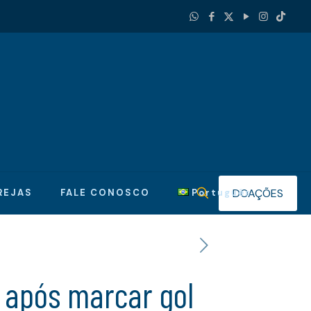
DOAÇÕES
REJAS
FALE CONOSCO
Português
o após marcar gol