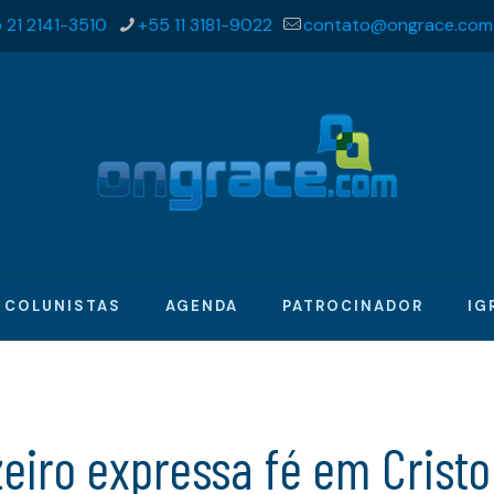
 21 2141-3510
+55 11 3181-9022
contato@ongrace.com
COLUNISTAS
AGENDA
PATROCINADOR
IG
eiro expressa fé em Crist