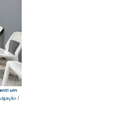
Senti um
ulgação /