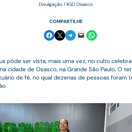
Divulgação / IIGD Osasco
COMPARTILHE
Share on Facebook
Email this Page
Share on Telegram
Email this Page
Share on WhatsApp
 pôde ser vista, mais uma vez, no culto celebrad
, na cidade de Osasco, na Grande São Paulo. O tem
tuário de fé, no qual dezenas de pessoas foram 
ão.