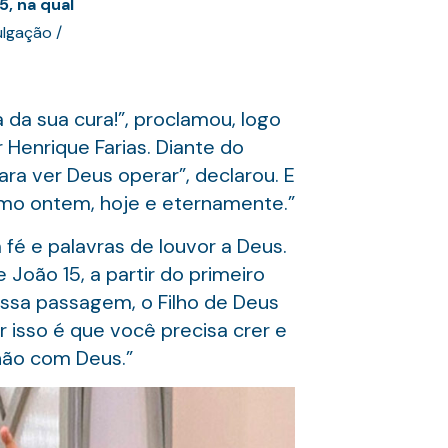
, na qual
lgação /
a da sua cura!”, proclamou, logo
 Henrique Farias. Diante do
ra ver Deus operar”, declarou. E
smo ontem, hoje e eternamente.”
fé e palavras de louvor a Deus.
oão 15, a partir do primeiro
nessa passagem, o Filho de Deus
 isso é que você precisa crer e
hão com Deus.”