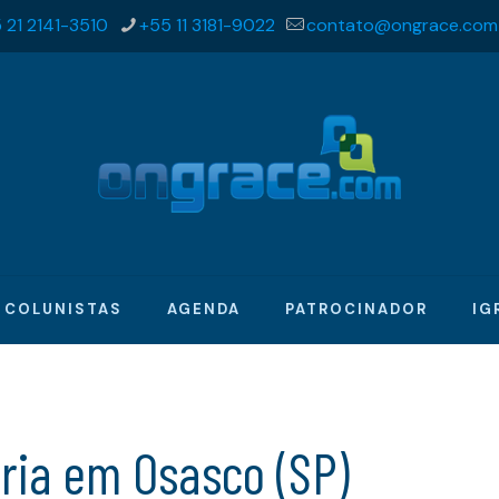
 21 2141-3510
+55 11 3181-9022
contato@ongrace.com
COLUNISTAS
AGENDA
PATROCINADOR
IG
ória em Osasco (SP)