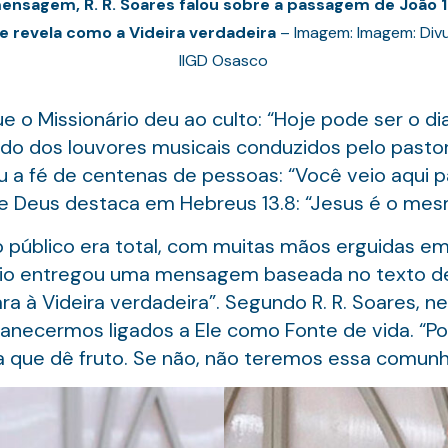
ensagem, R. R. Soares falou sobre a passagem de João 15
e revela como a Videira verdadeira
– Imagem: Imagem: Divu
IIGD Osasco
ue o Missionário deu ao culto: “Hoje pode ser o di
uido dos louvores musicais conduzidos pelo pastor
u a fé de centenas de pessoas: “Você veio aqui pa
 de Deus destaca em Hebreus 13.8: “Jesus é o me
o público era total, com muitas mãos erguidas em 
rio entregou uma mensagem baseada no texto de J
ra à Videira verdadeira”. Segundo R. R. Soares, 
necermos ligados a Ele como Fonte de vida. “Por
a que dê fruto. Se não, não teremos essa comun