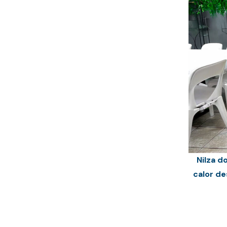
Nilza d
calor d