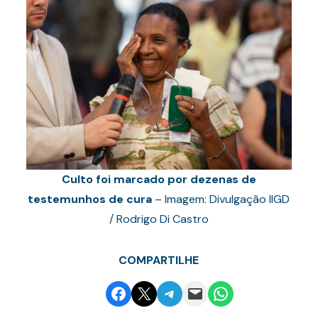
Culto foi marcado por dezenas de
testemunhos de cura
– Imagem: Divulgação IIGD
/ Rodrigo Di Castro
COMPARTILHE
Share on Facebook
Email this Page
Share on Telegram
Email this Page
Share on WhatsApp