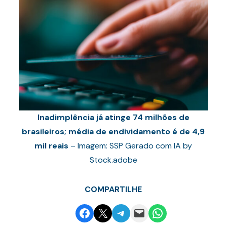
Inadimplência já atinge 74 milhões de
brasileiros; média de endividamento é de 4,9
mil reais
– Imagem: SSP Gerado com IA by
Stock.adobe
COMPARTILHE
Share on Facebook
Email this Page
Share on Telegram
Email this Page
Share on WhatsApp