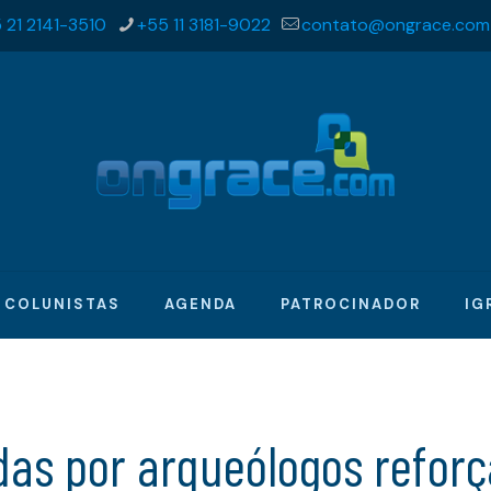
 21 2141-3510
+55 11 3181-9022
contato@ongrace.com
COLUNISTAS
AGENDA
PATROCINADOR
IG
das por arqueólogos refor