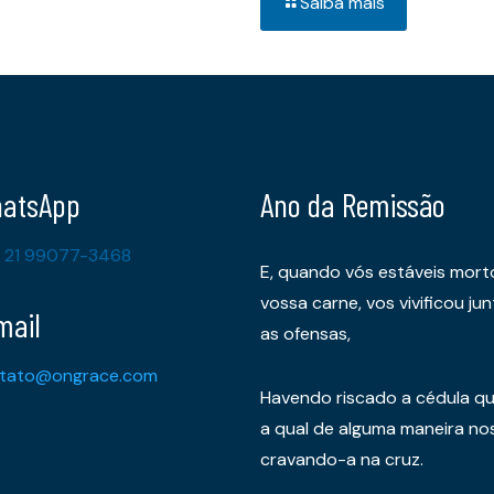
Saiba mais
atsApp
Ano da Remissão
 21 99077-3468
E, quando vós estáveis mort
vossa carne, vos vivificou 
mail
as ofensas,
tato@ongrace.com
Havendo riscado a cédula qu
a qual de alguma maneira nos 
cravando-a na cruz.