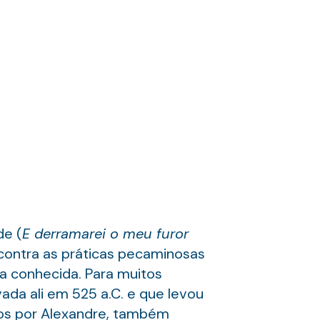
de (
E derramarei o meu furor
 contra as práticas pecaminosas
a conhecida. Para muitos
vada ali em 525 a.C. e que levou
ados por Alexandre, também