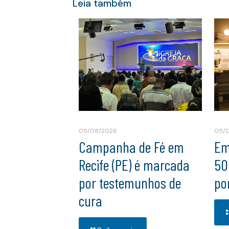
Leia também
05/08/2026
05/
Campanha de Fé em
Em
Recife (PE) é marcada
50
por testemunhos de
po
cura