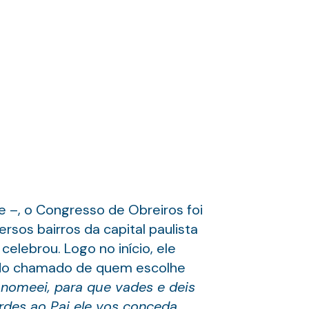
e –, o Congresso de Obreiros foi
sos bairros da capital paulista
elebrou. Logo no início, ele
se do chamado de quem escolhe
 nomeei, para que vades e deis
des ao Pai ele vos conceda.