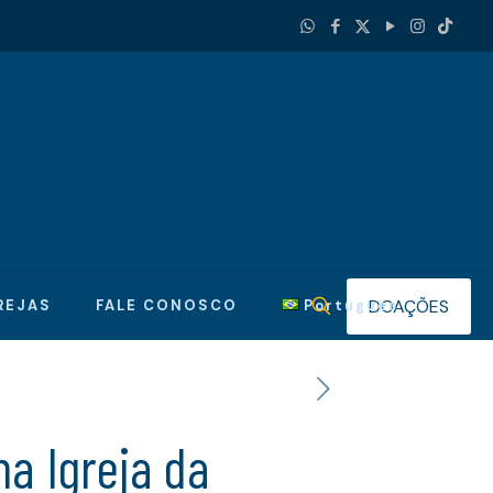
DOAÇÕES
REJAS
FALE CONOSCO
Português
a Igreja da