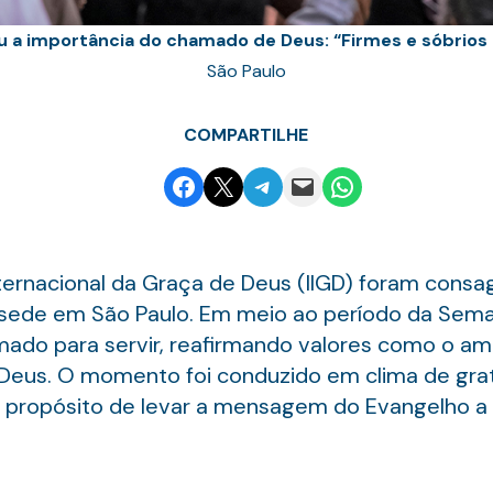
u a importância do chamado de Deus: “Firmes e sóbrios 
São Paulo
COMPARTILHE
Share on Facebook
Email this Page
Share on Telegram
Email this Page
Share on WhatsApp
Internacional da Graça de Deus (IIGD) foram cons
na sede em São Paulo. Em meio ao período da Sem
do para servir, reafirmando valores como o amo
e Deus. O momento foi conduzido em clima de grat
o propósito de levar a mensagem do Evangelho a