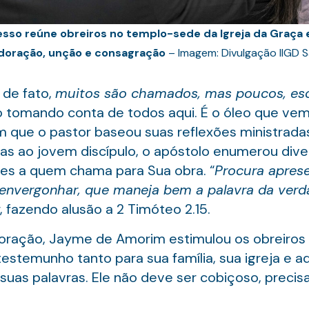
sso reúne obreiros no templo-sede da Igreja da Graça
adoração, unção e consagração
– Imagem: Divulgação IIGD 
de fato,
muitos são chamados, mas poucos, esc
o tomando conta de todos aqui. É o óleo que vem 
 que o pastor baseou suas reflexões ministradas
as ao jovem discípulo, o apóstolo enumerou diver
es a quem chama para Sua obra. “
Procura apres
 envergonhar, que maneja bem a palavra da verd
fazendo alusão a 2 Timóteo‬ ‭2.15.
oração, Jayme de Amorim estimulou os obreiros
estemunho tanto para sua família, sua igreja e 
r suas palavras. Ele não deve ser cobiçoso, prec