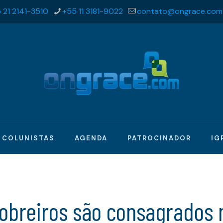
 21 2141-3510
+55 11 3181-9022
contato@ongrace.com
COLUNISTAS
AGENDA
PATROCINADOR
IG
breiros são consagrados n