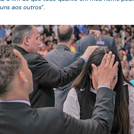
 uns aos outros
”.