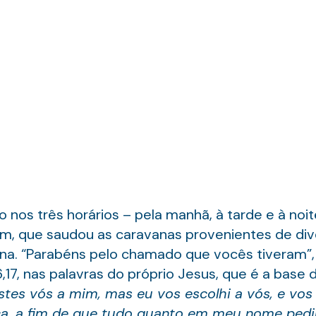
nos três horários – pela manhã, à tarde e à noit
im, que saudou as caravanas provenientes de diver
na. “Parabéns pelo chamado que vocês tiveram”, c
6,17, nas palavras do próprio Jesus, que é a ba
tes vós a mim, mas eu vos escolhi a vós, e vos
ça, a fim de que tudo quanto em meu nome pedir