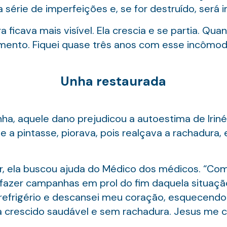
rie de imperfeições e, se for destruído, será i
a ficava mais visível. Ela crescia e se partia. Qu
mento. Fiquei quase três anos com esse incômod
Unha restaurada
a, aquele dano prejudicou a autoestima de Irinéia
 a pintasse, piorava, pois realçava a rachadura,
, ela buscou ajuda do Médico dos médicos. “Come
fazer campanhas em prol do fim daquela situaç
 refrigério e descansei meu coração, esquecend
 crescido saudável e sem rachadura. Jesus me curou