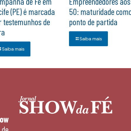
mpanha de Fé em
Empreendedores aos
cife (PE) é marcada
50: maturidade com
r testemunhos de
ponto de partida
ra
Saiba mais
Saiba mais
how
 de