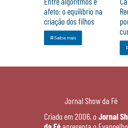
Entre algoritmos e
Ca
afeto: o equilíbrio na
Re
criação dos filhos
po
cu
Saiba mais
Jornal Show da Fé
Criado em 2006, o
Jornal S
da Fé
apresenta o Evangelho