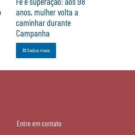
Fé e superação: aos 98
o
anos, mulher volta a
caminhar durante
Campanha
Saiba mais
Entre em contato