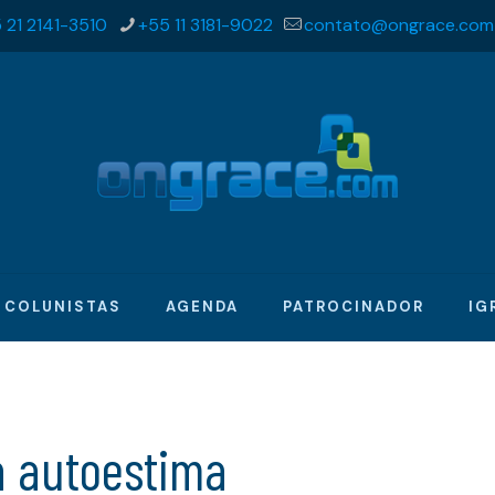
 21 2141-3510
+55 11 3181-9022
contato@ongrace.com
COLUNISTAS
AGENDA
PATROCINADOR
IG
a autoestima