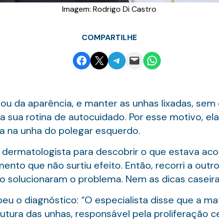
Imagem: Rodrigo Di Castro
COMPARTILHE
Share on Facebook
Email this Page
Share on Telegram
Email this Page
Share on WhatsApp
dou da aparência, e manter as unhas lixadas, sem
da sua rotina de autocuidado. Por esse motivo, e
 na unha do polegar esquerdo.
 dermatologista para descobrir o que estava a
ento que não surtiu efeito. Então, recorri a outr
 solucionaram o problema. Nem as dicas caseira
eu o diagnóstico: “O especialista disse que a mat
utura das unhas, responsável pela proliferação c