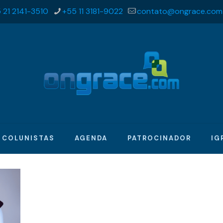
 21 2141-3510
+55 11 3181-9022
contato@ongrace.com
COLUNISTAS
AGENDA
PATROCINADOR
IG