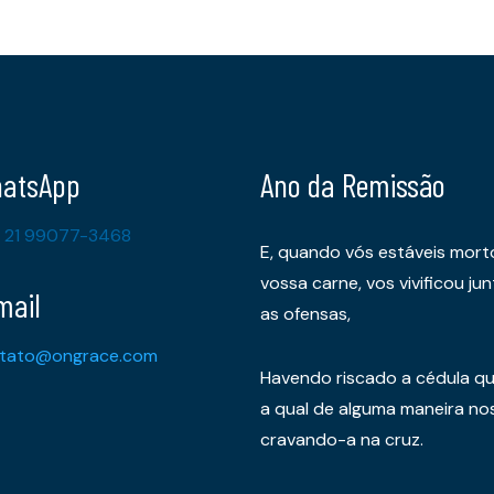
atsApp
Ano da Remissão
 21 99077-3468
E, quando vós estáveis mort
vossa carne, vos vivificou 
mail
as ofensas,
tato@ongrace.com
Havendo riscado a cédula qu
a qual de alguma maneira nos 
cravando-a na cruz.