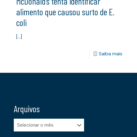
McDonald’s tenta identificar
alimento que causou surto de E.
coli
[…]
Saiba mais
Arquivos
Arquivos