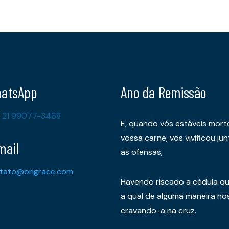
atsApp
Ano da Remissão
 21 99077-3468
E, quando vós estáveis mort
vossa carne, vos vivificou 
mail
as ofensas,
tato@ongrace.com
Havendo riscado a cédula qu
a qual de alguma maneira nos 
cravando-a na cruz.