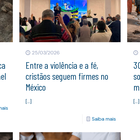
25/03/2026
ca
Entre a violência e a fé,
30
ael
cristãos seguem firmes no
s
México
m
[…]
[…]
mais
Saiba mais