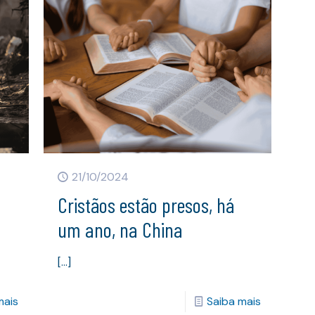
21/10/2024
Cristãos estão presos, há
um ano, na China
[…]
mais
Saiba mais