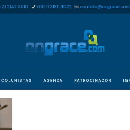
 21 2141-3510
+55 11 3181-9022
contato@ongrace.com
COLUNISTAS
AGENDA
PATROCINADOR
IG