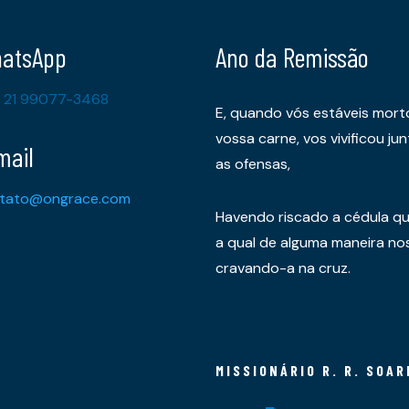
atsApp
Ano da Remissão
 21 99077-3468
E, quando vós estáveis mort
vossa carne, vos vivificou 
mail
as ofensas,
tato@ongrace.com
Havendo riscado a cédula qu
a qual de alguma maneira nos 
cravando-a na cruz.
MISSIONÁRIO R. R. SOAR