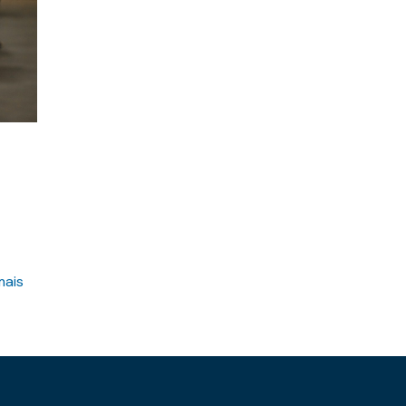
s
mais