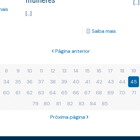
[…]
mais
[…]
Saiba mais
Página anterior
8
9
10
11
12
13
14
15
16
17
18
19
34
35
36
37
38
39
40
41
42
43
44
45
60
61
62
63
64
65
66
67
68
69
70
71
79
80
81
82
83
84
85
Próxima página