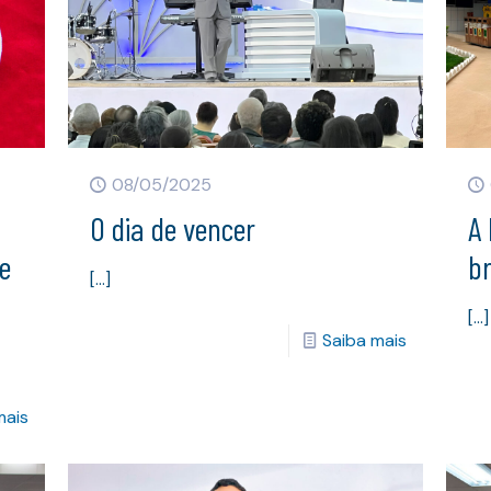
08/05/2025
O dia de vencer
A 
e
br
[…]
[…]
Saiba mais
mais