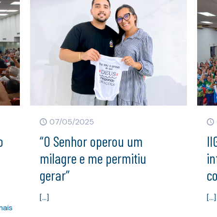
07/05/2025
o
“O Senhor operou um
II
milagre e me permitiu
in
gerar”
c
[…]
[…]
mais