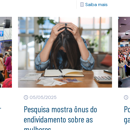
Saiba mais
05/05/2025
r
Pesquisa mostra ônus do
P
endividamento sobre as
g
mulheres