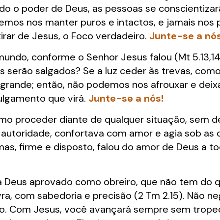
do o poder de Deus, as pessoas se conscientiza
vemos nos manter puros e intactos, e jamais nos 
irar de Jesus, o Foco verdadeiro.
Junte-se a nós
mundo, conforme o Senhor Jesus falou (Mt 5.13,14)
s serão salgados? Se a luz ceder às trevas, com
grande; então, não podemos nos afrouxar e deixa
lgamento que virá.
Junte-se a nós!
o proceder diante de qualquer situação, sem dei
autoridade, confortava com amor e agia sob as d
mas, firme e disposto, falou do amor de Deus a t
a Deus aprovado como obreiro, que não tem do q
vra, com sabedoria e precisão (2 Tm 2.15). Não ne
o. Com Jesus, você avançará sempre sem tropeç