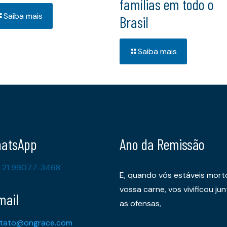
famílias em todo o
Saiba mais
Brasil
Saiba mais
atsApp
Ano da Remissão
 21 99077-3468
E, quando vós estáveis mort
vossa carne, vos vivificou 
mail
as ofensas,
tato@ongrace.com