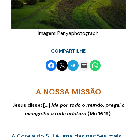
Imagem: Panyaphotograph
COMPARTILHE
Share on Facebook
Email this Page
Share on Telegram
Email this Page
Share on WhatsApp
A NOSSA MISSÃO
Jesus disse: […]
Ide por todo o mundo, pregai o
evangelho a toda criatura
(Mc 16.15).
A Coreia do Sul é uma das nações mais