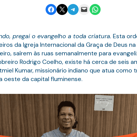
Share on Facebook
Email this Page
Share on Telegram
Email this Page
Share on WhatsApp
ndo, pregai o evangelho a toda criatura.
Esta ord
ros da Igreja Internacional da Graça de Deus 
eiro, saírem às ruas semanalmente para evangeli
breiro Rodrigo Coelho, existe há cerca de seis 
miel Kumar, missionário indiano que atua como t
oeste da capital fluminense.