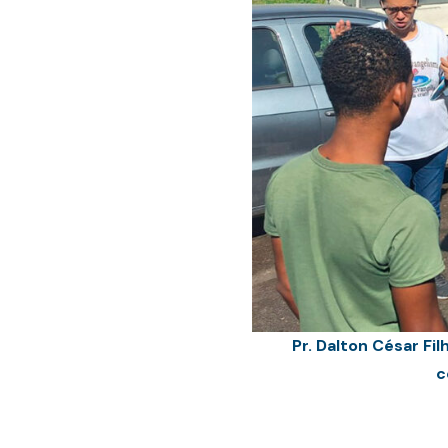
Pr. Dalton César F
c