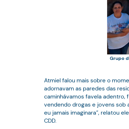
Grupo d
Atmiel falou mais sobre o momen
adornavam as paredes das resid
caminhávamos favela adentro, f
vendendo drogas e jovens sob a
eu jamais imaginara”, relatou el
CDD.