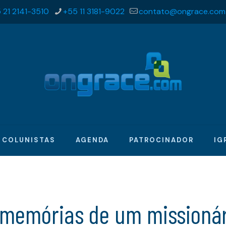
 21 2141-3510
+55 11 3181-9022
contato@ongrace.com
COLUNISTAS
AGENDA
PATROCINADOR
IG
 memórias de um missionár