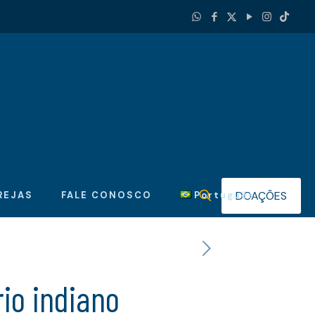
DOAÇÕES
REJAS
FALE CONOSCO
Português
io indiano