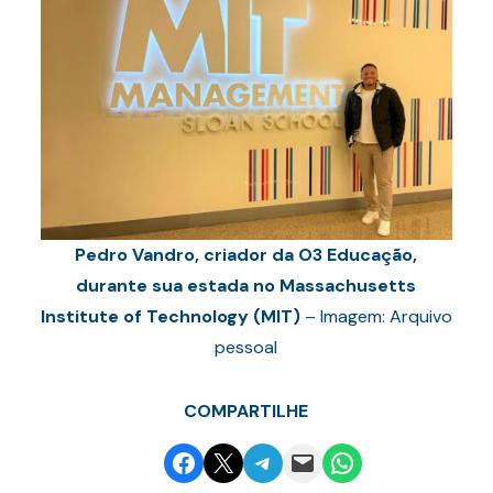
Pedro Vandro, criador da O3 Educação,
durante sua estada no Massachusetts
Institute of Technology (MIT)
– Imagem: Arquivo
pessoal
COMPARTILHE
Share on Facebook
Email this Page
Share on Telegram
Email this Page
Share on WhatsApp