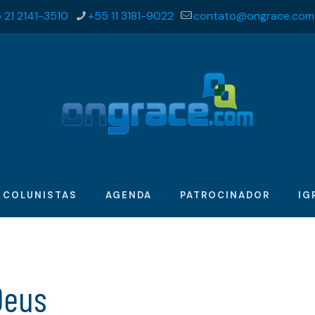
 21 2141-3510
+55 11 3181-9022
contato@ongrace.com
COLUNISTAS
AGENDA
PATROCINADOR
IG
Deus