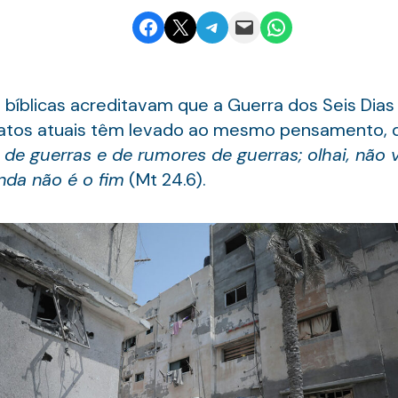
Share on Facebook
Email this Page
Share on Telegram
Email this Page
Share on WhatsApp
 bíblicas acreditavam que a Guerra dos Seis Dias
 fatos atuais têm levado ao mesmo pensamento, d
s de guerras e de rumores de guerras; olhai, não 
nda não é o fim
(Mt 24.6).