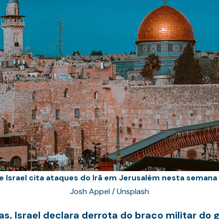
e Israel cita ataques do Irã em Jerusalém
nesta semana
Josh Appel / Unsplash
 Israel declara derrota do braço militar do g