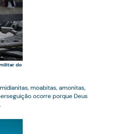
ilitar do
 midianitas, moabitas, amonitas,
ta perseguição ocorre porque Deus
.