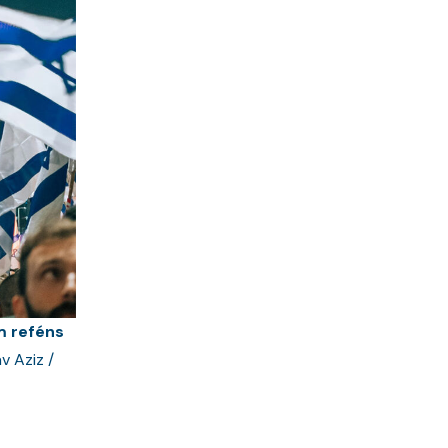
m reféns
v Aziz /