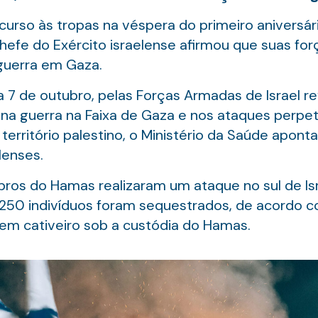
scurso às tropas na véspera do primeiro anivers
 chefe do Exército israelense afirmou que suas fo
guerra em Gaza.
ia 7 de outubro, pelas Forças Armadas de Israel r
a guerra na Faixa de Gaza e nos ataques perpetr
território palestino, o Ministério da Saúde apon
lenses.
os do Hamas realizaram um ataque no sul de Isra
50 indivíduos foram sequestrados, de acordo co
m cativeiro sob a custódia do Hamas.