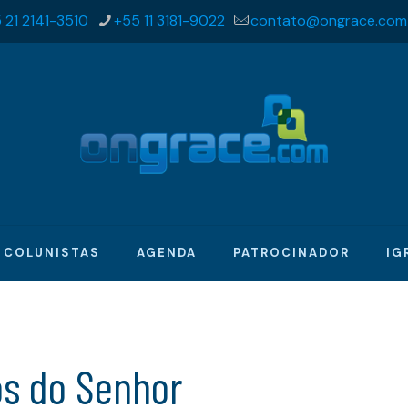
 21 2141-3510
+55 11 3181-9022
contato@ongrace.com
COLUNISTAS
AGENDA
PATROCINADOR
IG
s do Senhor