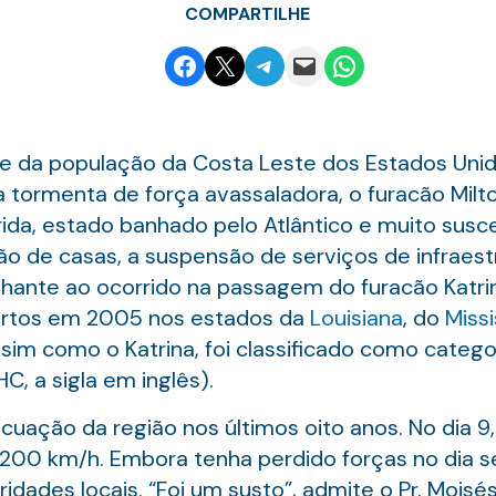
COMPARTILHE
Share on Facebook
Email this Page
Share on Telegram
Email this Page
Share on WhatsApp
e da população da Costa Leste dos Estados Unid
tormenta de força avassaladora, o furacão Milto
rida, estado banhado pelo Atlântico e muito susce
ão de casas, a suspensão de serviços de infraestr
lhante ao ocorrido na passagem do furacão Katri
mortos em 2005 nos estados da
Louisiana
, do
Missi
ssim como o Katrina, foi classificado como categor
, a sigla em inglês).
uação da região nos últimos oito anos. No dia 9, 
 200 km/h. Embora tenha perdido forças no dia s
dades locais. “Foi um susto”, admite o Pr. Moisés 