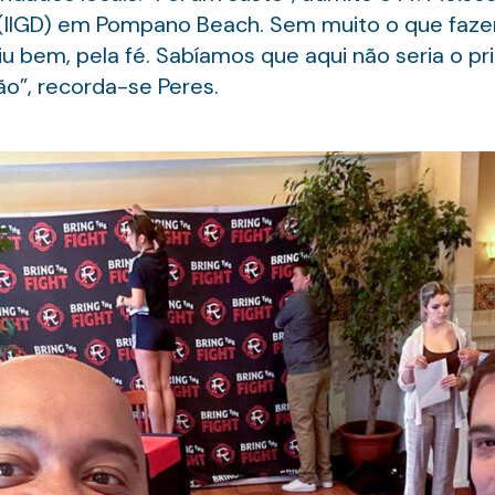
 (IIGD) em Pompano Beach. Sem muito o que fazer
iu bem, pela fé. Sabíamos que aqui não seria o pr
o”, recorda-se Peres.