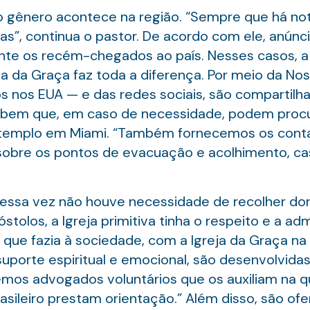
do gênero acontece na região. “Sempre que há no
as”, continua o pastor. De acordo com ele, anún
nte os recém-chegados ao país. Nesses casos, 
 da Graça faz toda a diferença. Por meio da Nos
ros nos EUA — e das redes sociais, são compartil
abem que, em caso de necessidade, podem procur
templo em Miami. “Também fornecemos os contat
sobre os pontos de evacuação e acolhimento, cas
dessa vez não houve necessidade de recolher dona
tolos, a Igreja primitiva tinha o respeito e a a
e fazia à sociedade, com a Igreja da Graça na F
suporte espiritual e emocional, são desenvolvidas
emos advogados voluntários que os auxiliam na
asileiro prestam orientação.” Além disso, são o