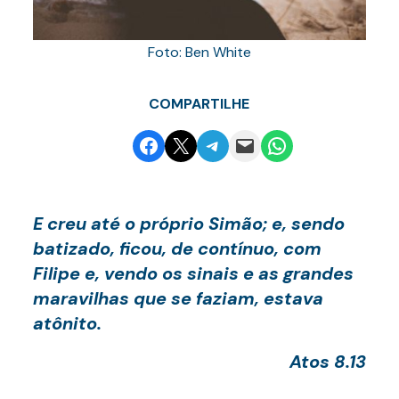
Foto: Ben White
COMPARTILHE
Share on Facebook
Email this Page
Share on Telegram
Email this Page
Share on WhatsApp
E creu até o próprio Simão; e, sendo
batizado, ficou, de contínuo, com
Filipe e, vendo os sinais e as grandes
maravilhas que se faziam, estava
atônito.
Atos 8.13