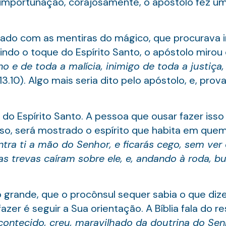
 importunação, corajosamente, o apóstolo fez 
dado com as mentiras do mágico, que procurava 
do o toque do Espírito Santo, o apóstolo mirou o 
o e de toda a malícia, inimigo de toda a justiça
13.10). Algo mais seria dito pelo apóstolo, e, pr
 do Espírito Santo. A pessoa que ousar fazer is
sso, será mostrado o espírito que habita em quem
contra ti a mão do Senhor, e ficarás cego, sem ve
as trevas caíram sobre ele, e, andando à roda, 
 grande, que o procônsul sequer sabia o que dize
zer é seguir a Sua orientação. A Bíblia fala do r
contecido, creu, maravilhado da doutrina do Sen