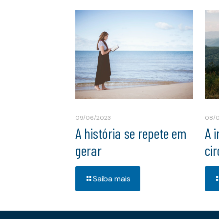
09/06/2023
08/
A história se repete em
A 
gerar
ci
Saiba mais