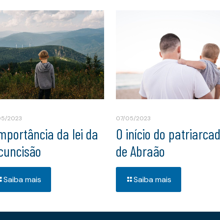
05/2023
07/05/2023
importância da lei da
O início do patriarca
rcuncisão
de Abraão
Saiba mais
Saiba mais