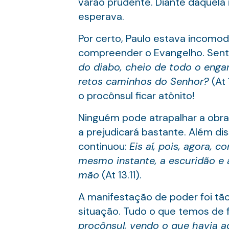
varão prudente. Diante daquela
esperava.
Por certo, Paulo estava incomo
compreender o Evangelho. Sentin
do diabo, cheio de todo o engan
retos caminhos do Senhor?
(At 
o procônsul ficar atônito!
Ninguém pode atrapalhar a obra
a prejudicará bastante. Além di
continuou:
Eis aí, pois, agora, 
mesmo instante, a escuridão e 
mão
(At 13.11).
A manifestação de poder foi tão
situação. Tudo o que temos de fa
procônsul, vendo o que havia a