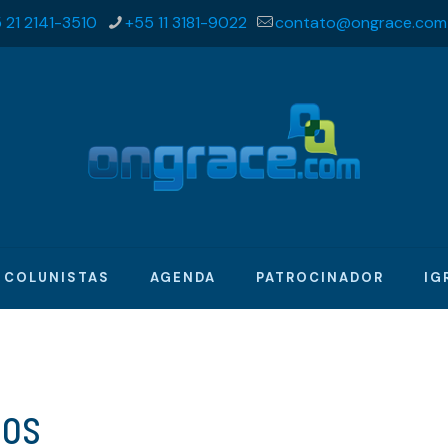
 21 2141-3510
+55 11 3181-9022
contato@ongrace.com
COLUNISTAS
AGENDA
PATROCINADOR
IG
fos