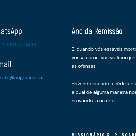
atsApp
Ano da Remissão
 21 99077-3468
E, quando vós estáveis mort
vossa carne, vos vivificou 
mail
as ofensas,
tato@ongrace.com
Havendo riscado a cédula qu
a qual de alguma maneira nos 
cravando-a na cruz.
MISSIONÁRIO R. R. SOAR