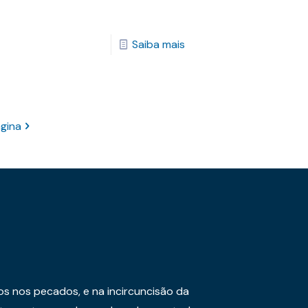
Saiba mais
gina
os nos pecados, e na incircuncisão da