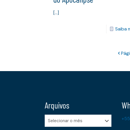
[…]
Saiba 
Pági
Arquivos
Wh
Arquivos
+55