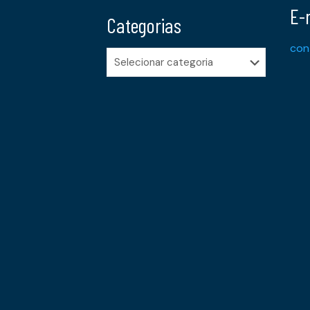
E-
Categorias
con
Categorias