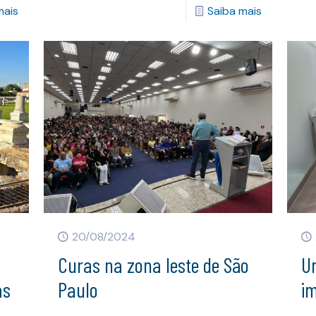
mais
Saiba mais
20/08/2024
Curas na zona leste de São
U
as
Paulo
im