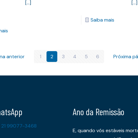
[…]
[…]
Saiba mais
mais
na anterior
1
2
3
4
5
6
Próxima pá
atsApp
Ano da Remissão
 21 99077-3468
E, quando vós estáveis mort