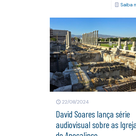
Saiba 
22/08/2024
David Soares lança série
audiovisual sobre as Igrej
do Apocalipse