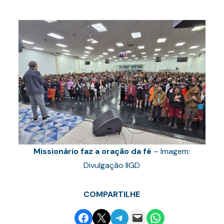
Missionário faz a oração da fé
– Imagem:
Divulgação IIGD
COMPARTILHE
Share on Facebook
Email this Page
Share on Telegram
Email this Page
Share on WhatsApp