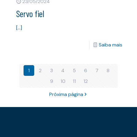
23/05/2024
Servo fiel
[…]
Saiba mais
1
2
3
4
5
6
7
8
9
10
11
12
Próxima página