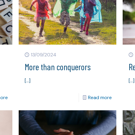
13/09/2024
More than conquerors
Re
[…]
[…]
ore
Read more