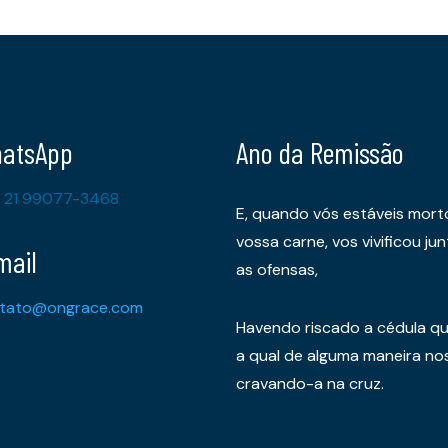
atsApp
Ano da Remissão
 21 99077-3468
E, quando vós estáveis mort
vossa carne, vos vivificou 
mail
as ofensas,
tato@ongrace.com
Havendo riscado a cédula qu
a qual de alguma maneira nos 
cravando-a na cruz.