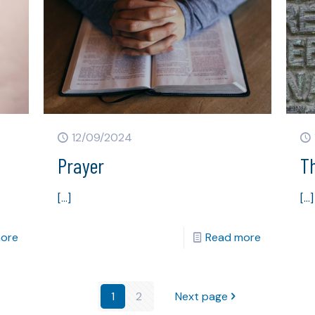
12/09/2024
Prayer
T
[…]
[…]
ore
Read more
1
2
Next page