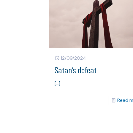
12/09/2024
Satan’s defeat
[…]
Read m