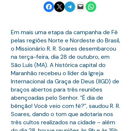
Share on Facebook
Email this Page
Share on Telegram
Email this Page
Share on WhatsApp
Em mais uma etapa da campanha de Fé
pelas regiões Norte e Nordeste do Brasil,
o Missionário R. R. Soares desembarcou
na terça-feira, dia 28 de outubro, em
São Luís (MA). A histórica capital do
Maranhão recebeu o líder da Igreja
Internacional da Graça de Deus (IIGD) de
braços abertos para três reuniões
abençoadas pelo Senhor. “É dia de
bênção! Você veio com fé?”, saudou R. R.
Soares, dando o tom que adotaria nos
três cultos realizados na cidade – além
do dia 28, houve reuniões às 9h e às 15h