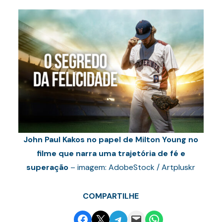
John Paul Kakos no papel de Milton Young no
filme que narra uma trajetória de fé e
superação
– imagem: AdobeStock / Artpluskr
COMPARTILHE
Share on Facebook
Email this Page
Share on Telegram
Email this Page
Share on WhatsApp